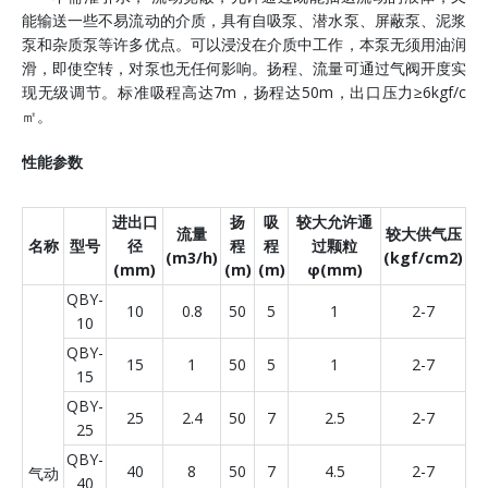
能输送一些不易流动的介质，具有自吸泵、潜水泵、屏蔽泵、泥浆
泵和杂质泵等许多优点。可以浸没在介质中工作，本泵无须用油润
滑，即使空转，对泵也无任何影响。扬程、流量可通过气阀开度实
现无级调节。标准吸程高达7m，扬程达50m，出口压力≥6kgf/c
㎡。
性能参数
进出口
扬
吸
较大允许通
流量
较大供气压
名称
型号
径
程
程
过颗粒
(m3/h)
(kgf/cm2)
(mm)
(m)
(m)
φ(mm)
QBY-
10
0.8
50
5
1
2-7
10
QBY-
15
1
50
5
1
2-7
15
QBY-
25
2.4
50
7
2.5
2-7
25
QBY-
40
8
50
7
4.5
2-7
气动
40