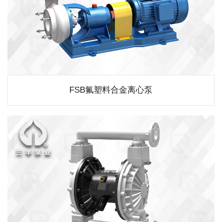
FSB氟塑料合金离心泵