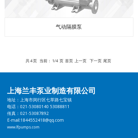
气动隔膜泵
共
4
页
当前：
1/4
页
首页
上一页
下一页
尾页
上海兰丰泵业制造有限公司
地址：上海市闵行区七莘路七宝镇
电话：021-53080140 53088811
传真：021-53087892
E-mail:1844552418@qq.com
www.lfpumps.com