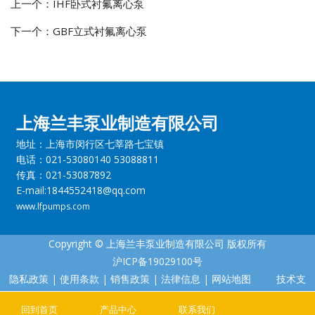
上一个：
IHF卧式衬氟离心泵
下一个：
GBF立式衬氟离心泵
上海兰丰泵业制造有限公司
地址：上海市闵行区七莘路七宝镇
电话：021-53080140 53088811
传真：021-53087892
E-mail:1844552418@qq.com
www.lfpumps.com
Copyright © 上海兰丰泵业制造有限公司 版权所有
沪ICP备19029100号
隐私政策
|
使用条款
|
销售政策
|
法律信息
|
网站地图
技术支
持：丰盛科技
回到首页
产品中心
联系我们