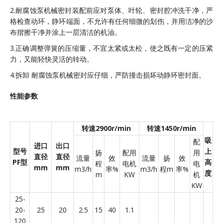
2.耐腐蚀泵机械密封装配前应对泵体、叶轮、密封腔冲洗干净，严
格检查动环，静环端面，不允许有任何细微的划伤，并用洁净的沙
布揩擦干净并涂上一层清洁的机油。
3.正确调整弹簧的压缩量，不宜太紧或太松，使之既有一定的压紧
力，又能轻快灵活的转动。
4.拆卸 耐腐蚀泵机械密封应仔细，严防撞击损坏动静环密封面。
性能参数
转速2900r/min
转速1450r/min
吸
配
进口
出口
型号
上
扬
配用
用
直径
直径
流量
效
流量
扬
效
PF型
高
程
电机
电
mm
mm
m3/h
率%
m3/h
程m
率%
度
m
KW
机
KW
25-
20-
25
20
2.5
15
40
1.1
120