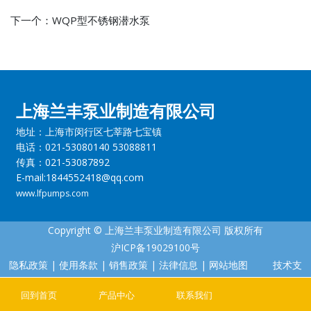
下一个：
WQP型不锈钢潜水泵
上海兰丰泵业制造有限公司
地址：上海市闵行区七莘路七宝镇
电话：021-53080140 53088811
传真：021-53087892
E-mail:1844552418@qq.com
www.lfpumps.com
Copyright © 上海兰丰泵业制造有限公司 版权所有
沪ICP备19029100号
隐私政策
|
使用条款
|
销售政策
|
法律信息
|
网站地图
技术支
持：丰盛科技
回到首页
产品中心
联系我们