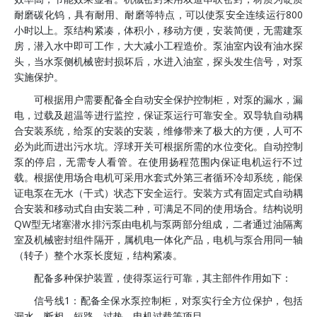
耐磨碳化钨，具有耐用、耐磨等特点，可以使泵安全连续运行800
小时以上。泵结构紧凑，体积小，移动方便，安装简便，无需建泵
房，潜入水中即可工作，大大减小工程造价。泵油室内设有油水探
头，当水泵侧机械密封损坏后，水进入油室，探头发生信号，对泵
实施保护。
可根据用户需要配备全自动安全保护控制柜，对泵的漏水，漏
电，过载及超温等进行监控，保证泵运行可靠安全。双导轨自动耦
合安装系统，给泵的安装的安装，维修带来了极大的方便，人可不
必为此而进出污水坑。浮球开关可根据所需的水位变化。自动控制
泵的停启，无需专人看管。在使用扬程范围内保证电机运行不过
载。根据使用场合电机可采用水套式外第三者循环冷却系统，能保
证电泵在无水（干式）状态下安全运行。安装方式有固定式自动耦
合安装和移动式自由安装二种，可满足不同的使用场合。结构说明
QW型无堵塞潜水排污泵由电机与泵两部分组成，二者通过油隔离
室及机械密封组件隔开，属机电一体化产品，电机与泵合用同一轴
（转子）整个水泵长度短，结构紧凑。
配备多种保护装置，使得泵运行可靠，其主部件作用如下：
信号线1：配备全保水泵控制柜，对泵实行全方位保护，包括
漏水，断相、短路、过热、电机过载等项目。