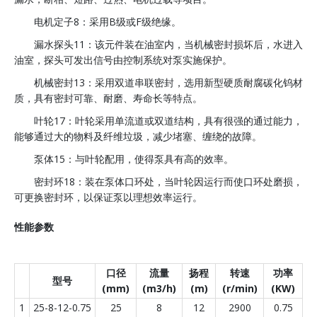
电机定子8：采用B级或F级绝缘。
漏水探头11：该元件装在油室内，当机械密封损坏后，水进入
油室，探头可发出信号由控制系统对泵实施保护。
机械密封13：采用双道串联密封，选用新型硬质耐腐碳化钨材
质，具有密封可靠、耐磨、寿命长等特点。
叶轮17：叶轮采用单流道或双道结构，具有很强的通过能力，
能够通过大的物料及纤维垃圾，减少堵塞、缠绕的故障。
泵体15：与叶轮配用，使得泵具有高的效率。
密封环18：装在泵体口环处，当叶轮因运行而使口环处磨损，
可更换密封环，以保证泵以理想效率运行。
性能参数
口径
流量
扬程
转速
功率
型号
(mm)
(m3/h)
(m)
(r/min)
(KW)
1
25-8-12-0.75
25
8
12
2900
0.75